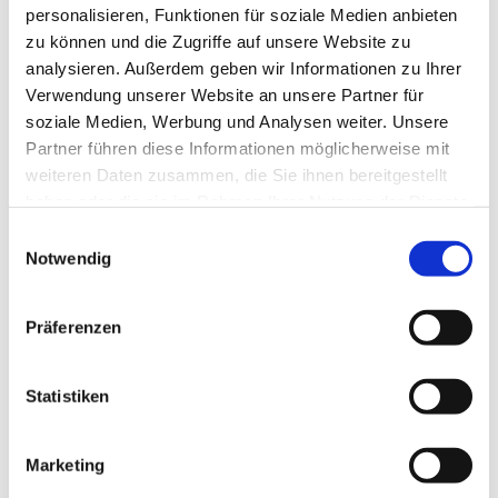
personalisieren, Funktionen für soziale Medien anbieten
zu können und die Zugriffe auf unsere Website zu
analysieren. Außerdem geben wir Informationen zu Ihrer
Verwendung unserer Website an unsere Partner für
soziale Medien, Werbung und Analysen weiter. Unsere
Partner führen diese Informationen möglicherweise mit
weiteren Daten zusammen, die Sie ihnen bereitgestellt
haben oder die sie im Rahmen Ihrer Nutzung der Dienste
gesammelt haben.
E
Notwendig
i
n
w
Präferenzen
i
l
l
Statistiken
i
g
Marketing
u
Dies könnte Sie auch interessieren