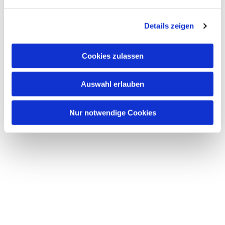
n
g
Details zeigen
s
a
u
Cookies zulassen
s
w
Auswahl erlauben
a
h
l
Nur notwendige Cookies