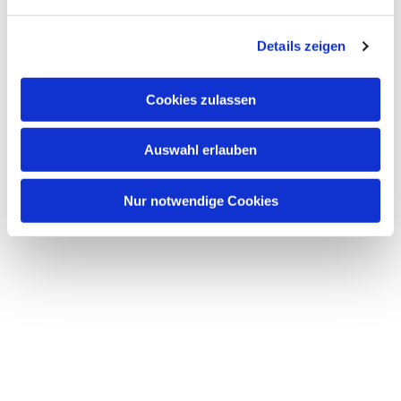
n
g
Details zeigen
s
a
u
Cookies zulassen
s
w
Auswahl erlauben
a
h
l
Nur notwendige Cookies