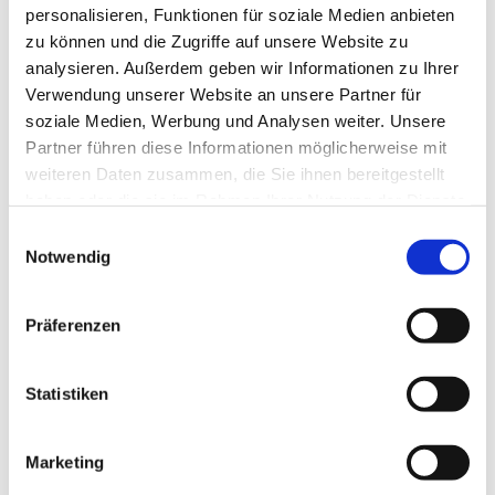
personalisieren, Funktionen für soziale Medien anbieten
zu können und die Zugriffe auf unsere Website zu
analysieren. Außerdem geben wir Informationen zu Ihrer
Verwendung unserer Website an unsere Partner für
soziale Medien, Werbung und Analysen weiter. Unsere
Partner führen diese Informationen möglicherweise mit
weiteren Daten zusammen, die Sie ihnen bereitgestellt
haben oder die sie im Rahmen Ihrer Nutzung der Dienste
gesammelt haben.
E
Notwendig
i
n
w
Präferenzen
i
l
l
Statistiken
i
g
Marketing
u
Dies könnte Sie auch interessieren