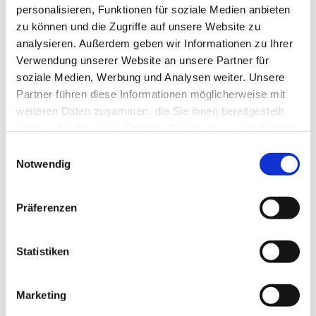
personalisieren, Funktionen für soziale Medien anbieten
zu können und die Zugriffe auf unsere Website zu
analysieren. Außerdem geben wir Informationen zu Ihrer
Verwendung unserer Website an unsere Partner für
soziale Medien, Werbung und Analysen weiter. Unsere
Partner führen diese Informationen möglicherweise mit
weiteren Daten zusammen, die Sie ihnen bereitgestellt
haben oder die sie im Rahmen Ihrer Nutzung der Dienste
gesammelt haben.
E
Notwendig
i
n
w
Präferenzen
i
l
l
Statistiken
i
g
Marketing
u
Dies könnte Sie auch interessieren