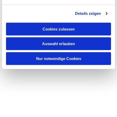
n
g
Details zeigen
s
a
u
Cookies zulassen
s
w
Auswahl erlauben
a
h
l
Nur notwendige Cookies