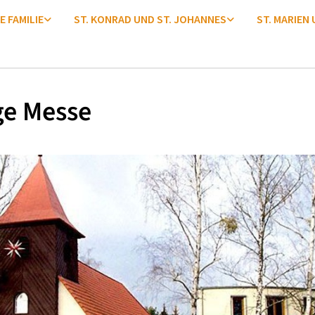
E FAMILIE
ST. KONRAD UND ST. JOHANNES
ST. MARIEN
ge Messe