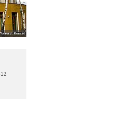
farrei St. Konrad
612