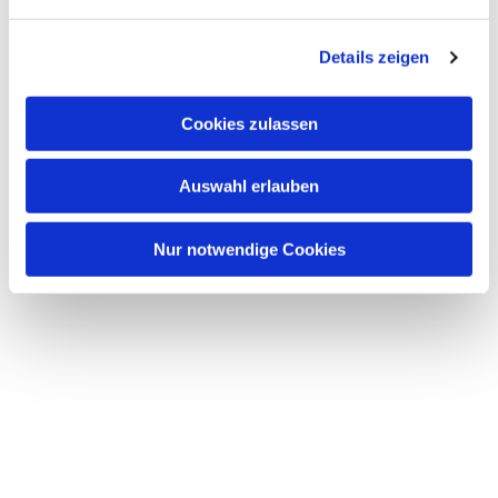
n
g
Details zeigen
s
a
u
Cookies zulassen
s
w
Auswahl erlauben
a
h
l
Nur notwendige Cookies