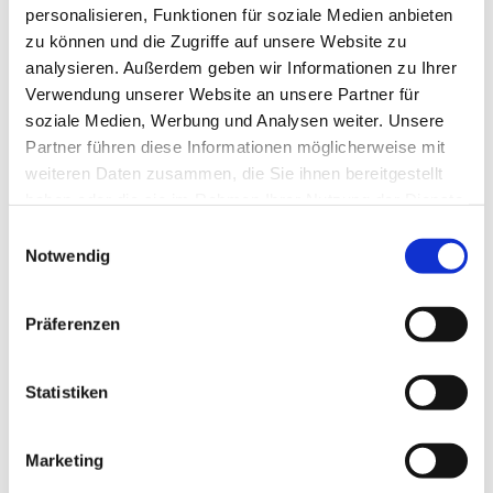
personalisieren, Funktionen für soziale Medien anbieten
zu können und die Zugriffe auf unsere Website zu
analysieren. Außerdem geben wir Informationen zu Ihrer
Verwendung unserer Website an unsere Partner für
soziale Medien, Werbung und Analysen weiter. Unsere
Partner führen diese Informationen möglicherweise mit
weiteren Daten zusammen, die Sie ihnen bereitgestellt
haben oder die sie im Rahmen Ihrer Nutzung der Dienste
gesammelt haben.
E
Notwendig
i
n
w
Präferenzen
i
l
l
Statistiken
i
g
Marketing
u
Dies könnte Sie auch interessieren