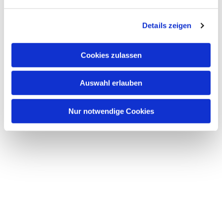
n
g
Details zeigen
s
a
u
Cookies zulassen
s
w
Auswahl erlauben
a
h
l
Nur notwendige Cookies