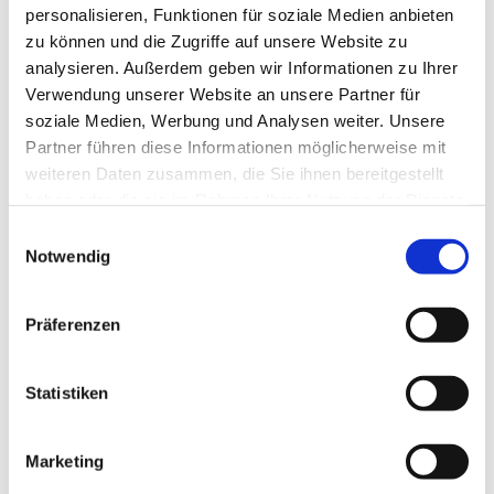
personalisieren, Funktionen für soziale Medien anbieten
zu können und die Zugriffe auf unsere Website zu
analysieren. Außerdem geben wir Informationen zu Ihrer
Verwendung unserer Website an unsere Partner für
soziale Medien, Werbung und Analysen weiter. Unsere
Partner führen diese Informationen möglicherweise mit
weiteren Daten zusammen, die Sie ihnen bereitgestellt
haben oder die sie im Rahmen Ihrer Nutzung der Dienste
gesammelt haben.
E
Notwendig
i
n
w
Präferenzen
i
l
l
Statistiken
i
g
Marketing
u
Dies könnte Sie auch interessieren