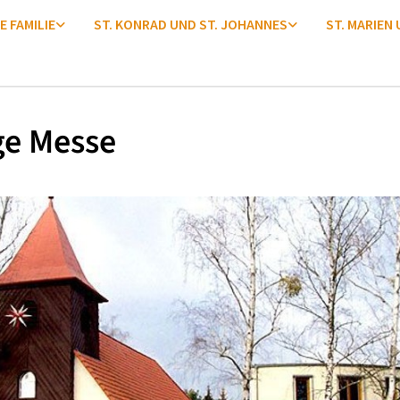
E FAMILIE
ST. KONRAD UND ST. JOHANNES
ST. MARIEN
ge Messe