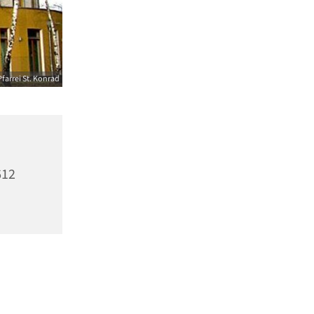
farrei St. Konrad
612