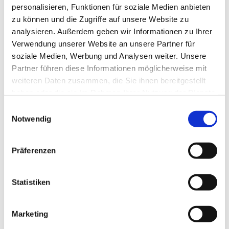
personalisieren, Funktionen für soziale Medien anbieten
zu können und die Zugriffe auf unsere Website zu
analysieren. Außerdem geben wir Informationen zu Ihrer
Verwendung unserer Website an unsere Partner für
soziale Medien, Werbung und Analysen weiter. Unsere
Partner führen diese Informationen möglicherweise mit
weiteren Daten zusammen, die Sie ihnen bereitgestellt
haben oder die sie im Rahmen Ihrer Nutzung der Dienste
gesammelt haben.
E
Notwendig
i
n
w
Präferenzen
i
l
l
Statistiken
i
g
Marketing
u
Dies könnte Sie auch interessieren