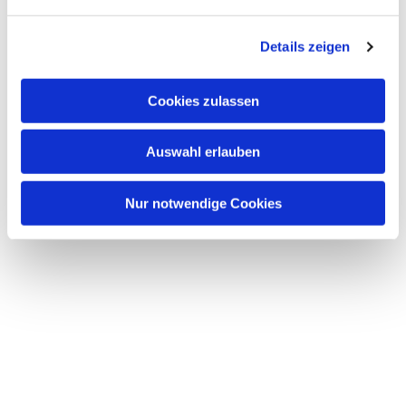
n
g
Details zeigen
s
a
u
Cookies zulassen
s
w
Auswahl erlauben
a
h
l
Nur notwendige Cookies