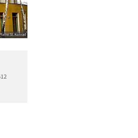
farrei St. Konrad
612