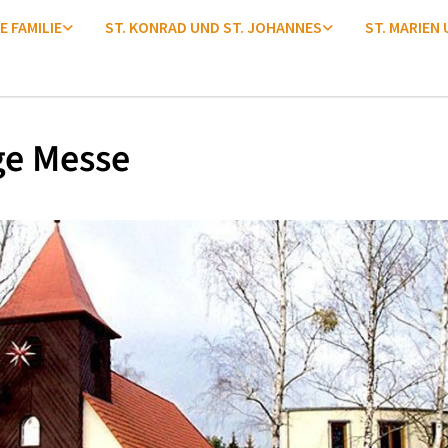
E FAMILIE
ST. KONRAD UND ST. JOHANNES
ST. MARIEN
ge Messe