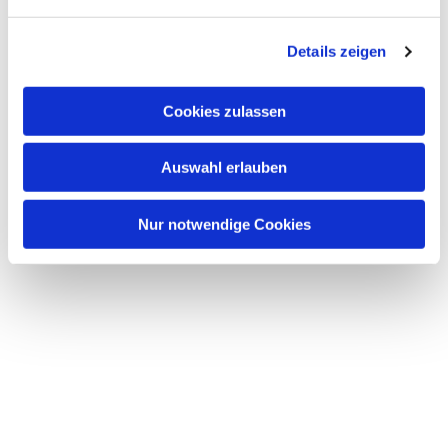
n
g
Details zeigen
s
a
u
Cookies zulassen
s
w
Auswahl erlauben
a
h
l
Nur notwendige Cookies