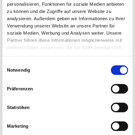
personalisieren, Funktionen für soziale Medien anbieten
zu können und die Zugriffe auf unsere Website zu
analysieren. Außerdem geben wir Informationen zu Ihrer
Verwendung unserer Website an unsere Partner für
soziale Medien, Werbung und Analysen weiter. Unsere
Partner führen diese Informationen möglicherweise mit
weiteren Daten zusammen, die Sie ihnen bereitgestellt
haben oder die sie im Rahmen Ihrer Nutzung der Dienste
gesammelt haben.
E
Notwendig
i
n
w
Präferenzen
i
l
l
Statistiken
i
g
Marketing
u
Dies könnte Sie auch interessieren