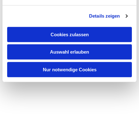
n
g
Details zeigen
s
a
u
Cookies zulassen
s
w
Auswahl erlauben
a
h
l
Nur notwendige Cookies