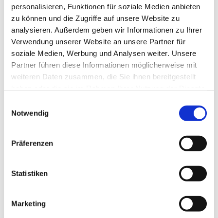
personalisieren, Funktionen für soziale Medien anbieten
zu können und die Zugriffe auf unsere Website zu
analysieren. Außerdem geben wir Informationen zu Ihrer
Verwendung unserer Website an unsere Partner für
soziale Medien, Werbung und Analysen weiter. Unsere
Partner führen diese Informationen möglicherweise mit
weiteren Daten zusammen, die Sie ihnen bereitgestellt
haben oder die sie im Rahmen Ihrer Nutzung der Dienste
gesammelt haben.
E
Notwendig
i
n
w
Präferenzen
i
l
l
Statistiken
i
g
Marketing
u
Dies könnte Sie auch interessieren