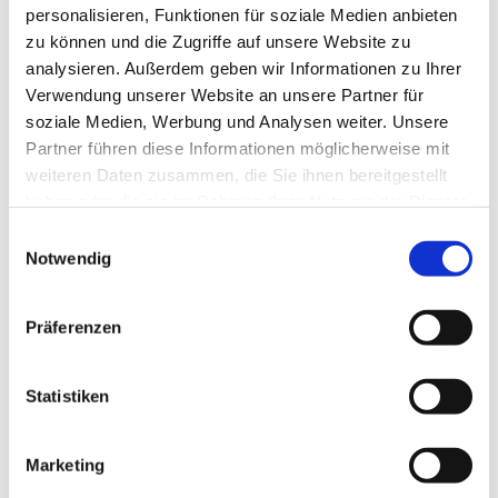
personalisieren, Funktionen für soziale Medien anbieten
zu können und die Zugriffe auf unsere Website zu
analysieren. Außerdem geben wir Informationen zu Ihrer
Verwendung unserer Website an unsere Partner für
soziale Medien, Werbung und Analysen weiter. Unsere
Partner führen diese Informationen möglicherweise mit
weiteren Daten zusammen, die Sie ihnen bereitgestellt
haben oder die sie im Rahmen Ihrer Nutzung der Dienste
gesammelt haben.
E
Notwendig
i
n
w
Präferenzen
i
l
l
Statistiken
i
g
Marketing
u
Dies könnte Sie auch interessieren