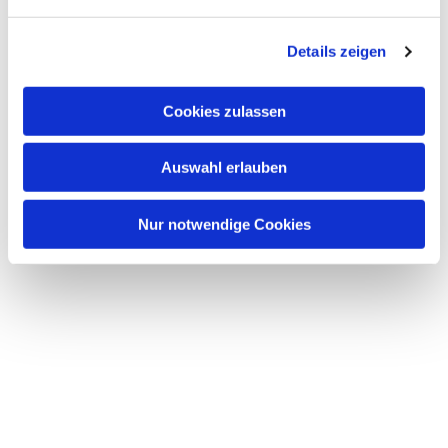
n
g
Details zeigen
s
a
u
Cookies zulassen
s
w
Auswahl erlauben
a
h
l
Nur notwendige Cookies