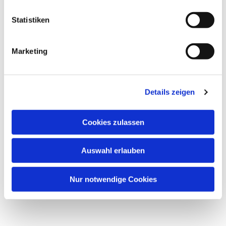
l
l
Statistiken
i
g
Marketing
u
n
g
Details zeigen
s
a
u
Cookies zulassen
Dies könnte Sie auch interessieren
s
w
Auswahl erlauben
a
h
l
Nur notwendige Cookies