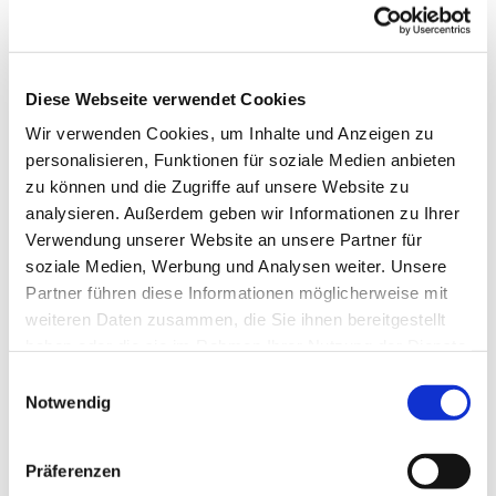
Infotreffen zum FIRMKURS 2026/27
Der Gemeinden: Maria, Hilfe d. Christen &
Diese Webseite verwendet Cookies
St. Lambertus & St. Stephanus & St. Joseph
Wir verwenden Cookies, um Inhalte und Anzeigen zu
personalisieren, Funktionen für soziale Medien anbieten
zu können und die Zugriffe auf unsere Website zu
analysieren. Außerdem geben wir Informationen zu Ihrer
Jahrgang 2012 oder älter (auch für Ungetaufte!)
Verwendung unserer Website an unsere Partner für
Anmeldung online hier!
soziale Medien, Werbung und Analysen weiter. Unsere
Partner führen diese Informationen möglicherweise mit
weiteren Daten zusammen, die Sie ihnen bereitgestellt
haben oder die sie im Rahmen Ihrer Nutzung der Dienste
gesammelt haben.
E
Notwendig
i
n
w
Präferenzen
i