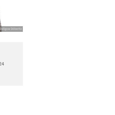
Dallgow Döberitz
24