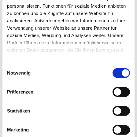
personalisieren, Funktionen für soziale Medien anbieten
zu können und die Zugriffe auf unsere Website zu
analysieren. Außerdem geben wir Informationen zu Ihrer
Verwendung unserer Website an unsere Partner für
soziale Medien, Werbung und Analysen weiter. Unsere
Partner führen diese Informationen möglicherweise mit
weiteren Daten zusammen, die Sie ihnen bereitgestellt
haben oder die sie im Rahmen Ihrer Nutzung der Dienste
gesammelt haben.
E
Notwendig
i
n
w
Präferenzen
i
l
l
Statistiken
i
g
Marketing
u