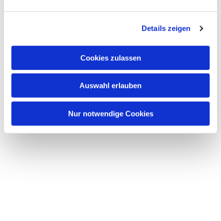
Dies könnte Sie auch interessieren
n
g
Details zeigen
s
a
u
Cookies zulassen
s
w
Auswahl erlauben
a
h
l
Nur notwendige Cookies