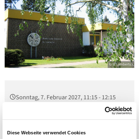
© St Lambertus
Sonntag, 7. Februar 2027, 11:15 - 12:15
Uhr
Gemeindezentrum St. Lambertus,
Cautiusstraße 6, 13587 Berlin
Diese Webseite verwendet Cookies