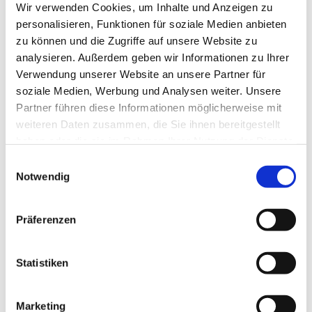
Wir verwenden Cookies, um Inhalte und Anzeigen zu
personalisieren, Funktionen für soziale Medien anbieten
zu können und die Zugriffe auf unsere Website zu
analysieren. Außerdem geben wir Informationen zu Ihrer
Verwendung unserer Website an unsere Partner für
soziale Medien, Werbung und Analysen weiter. Unsere
Partner führen diese Informationen möglicherweise mit
weiteren Daten zusammen, die Sie ihnen bereitgestellt
haben oder die sie im Rahmen Ihrer Nutzung der Dienste
gesammelt haben.
E
Notwendig
i
n
w
Präferenzen
i
l
l
Statistiken
i
g
Marketing