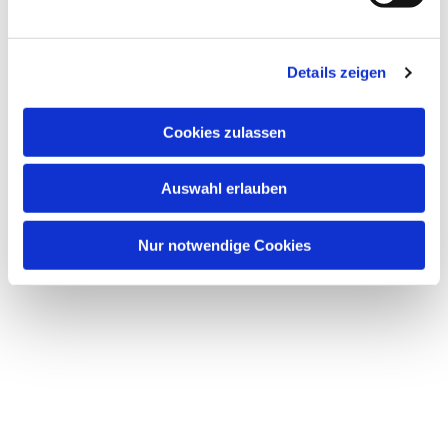
u
n
Dies könnte Sie auch interessieren
g
Details zeigen
s
a
u
Cookies zulassen
s
w
Auswahl erlauben
a
h
l
Nur notwendige Cookies