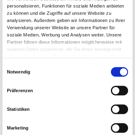
personalisieren, Funktionen für soziale Medien anbieten
zu können und die Zugriffe auf unsere Website zu
analysieren. Außerdem geben wir Informationen zu Ihrer
Verwendung unserer Website an unsere Partner für
soziale Medien, Werbung und Analysen weiter. Unsere
Partner führen diese Informationen möglicherweise mit
weiteren Daten zusammen, die Sie ihnen bereitgestellt
haben oder die sie im Rahmen Ihrer Nutzung der Dienste
gesammelt haben.
E
Notwendig
i
n
w
Präferenzen
i
l
l
Statistiken
i
g
Marketing
u