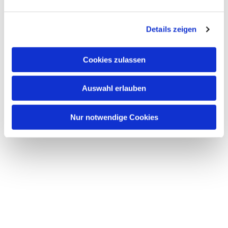
Dies könnte Sie auch interessieren
n
g
Details zeigen
s
a
u
Cookies zulassen
s
w
Auswahl erlauben
a
h
l
Nur notwendige Cookies