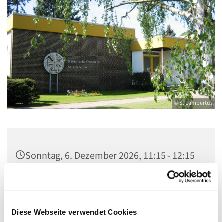
© St Lambertus
Sonntag, 6. Dezember 2026, 11:15 - 12:15
Uhr
Gemeindezentrum St. Lambertus,
Cautiusstraße 6, 13587 Berlin
Diese Webseite verwendet Cookies