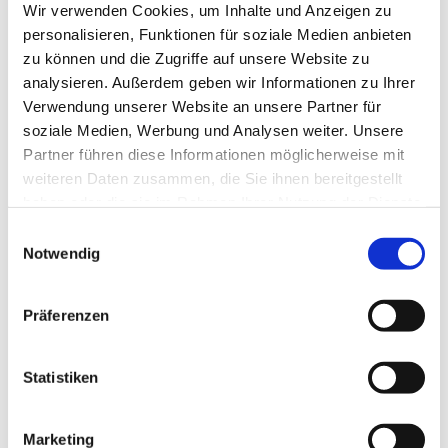
Wir verwenden Cookies, um Inhalte und Anzeigen zu
personalisieren, Funktionen für soziale Medien anbieten
zu können und die Zugriffe auf unsere Website zu
analysieren. Außerdem geben wir Informationen zu Ihrer
Verwendung unserer Website an unsere Partner für
soziale Medien, Werbung und Analysen weiter. Unsere
Partner führen diese Informationen möglicherweise mit
weiteren Daten zusammen, die Sie ihnen bereitgestellt
haben oder die sie im Rahmen Ihrer Nutzung der Dienste
gesammelt haben.
E
Notwendig
i
n
w
Präferenzen
i
l
l
Statistiken
i
g
Marketing