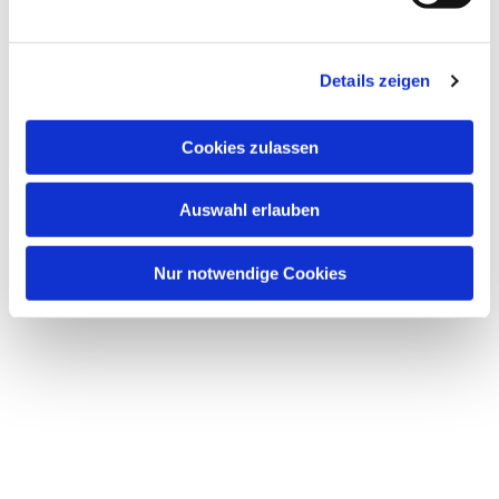
u
n
Dies könnte Sie auch interessieren
g
Details zeigen
s
a
u
Cookies zulassen
s
w
Auswahl erlauben
a
h
l
Nur notwendige Cookies