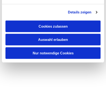
n
g
Details zeigen
s
a
u
Cookies zulassen
s
w
Auswahl erlauben
a
h
l
Nur notwendige Cookies