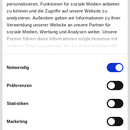
personalisieren, Funktionen für soziale Medien anbieten
zu können und die Zugriffe auf unsere Website zu
analysieren. Außerdem geben wir Informationen zu Ihrer
Verwendung unserer Website an unsere Partner für
soziale Medien, Werbung und Analysen weiter. Unsere
Partner führen diese Informationen möglicherweise mit
weiteren Daten zusammen, die Sie ihnen bereitgestellt
haben oder die sie im Rahmen Ihrer Nutzung der Dienste
gesammelt haben.
E
Notwendig
i
n
w
Präferenzen
i
l
l
Statistiken
i
g
Marketing
u
Dies könnte Sie auch interessieren