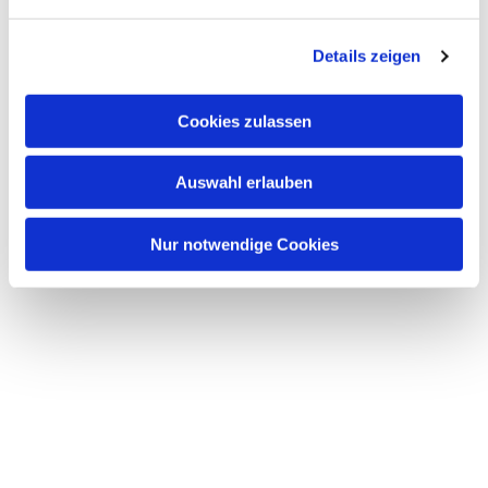
n
g
Details zeigen
s
a
u
Cookies zulassen
s
w
Auswahl erlauben
a
h
l
Nur notwendige Cookies