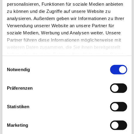
personalisieren, Funktionen für soziale Medien anbieten
zu können und die Zugriffe auf unsere Website zu
analysieren. Außerdem geben wir Informationen zu Ihrer
Verwendung unserer Website an unsere Partner für
soziale Medien, Werbung und Analysen weiter. Unsere
Partner führen diese Informationen möglicherweise mit
weiteren Daten zusammen, die Sie ihnen bereitgestellt
haben oder die sie im Rahmen Ihrer Nutzung der Dienste
gesammelt haben.
E
Notwendig
i
n
w
Präferenzen
i
l
l
Statistiken
i
g
Marketing
u
Dies könnte Sie auch interessieren