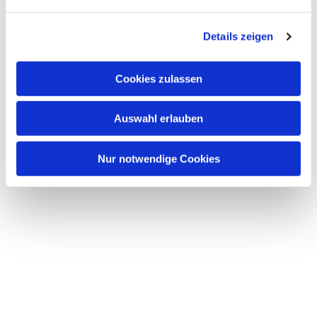
n
g
Details zeigen
s
a
u
Cookies zulassen
s
w
Auswahl erlauben
a
h
l
Nur notwendige Cookies