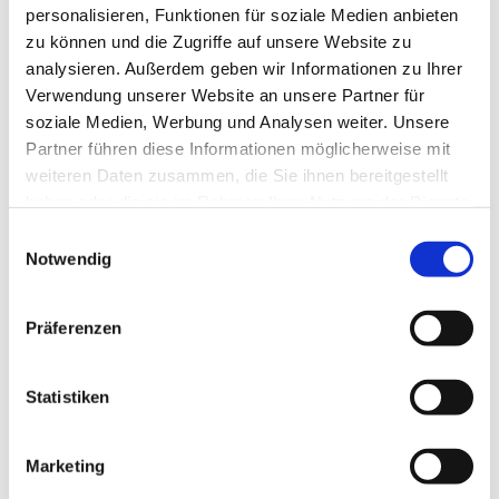
personalisieren, Funktionen für soziale Medien anbieten
zu können und die Zugriffe auf unsere Website zu
analysieren. Außerdem geben wir Informationen zu Ihrer
Verwendung unserer Website an unsere Partner für
soziale Medien, Werbung und Analysen weiter. Unsere
Partner führen diese Informationen möglicherweise mit
weiteren Daten zusammen, die Sie ihnen bereitgestellt
haben oder die sie im Rahmen Ihrer Nutzung der Dienste
gesammelt haben.
E
Notwendig
i
n
w
Präferenzen
i
l
l
Statistiken
i
g
Marketing
u
Dies könnte Sie auch interessieren