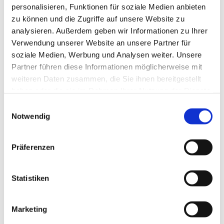
personalisieren, Funktionen für soziale Medien anbieten
zu können und die Zugriffe auf unsere Website zu
analysieren. Außerdem geben wir Informationen zu Ihrer
Verwendung unserer Website an unsere Partner für
soziale Medien, Werbung und Analysen weiter. Unsere
Partner führen diese Informationen möglicherweise mit
weiteren Daten zusammen, die Sie ihnen bereitgestellt
haben oder die sie im Rahmen Ihrer Nutzung der Dienste
gesammelt haben.
E
Notwendig
i
n
w
Präferenzen
i
l
l
Statistiken
i
g
Marketing
u
Dies könnte Sie auch interessieren