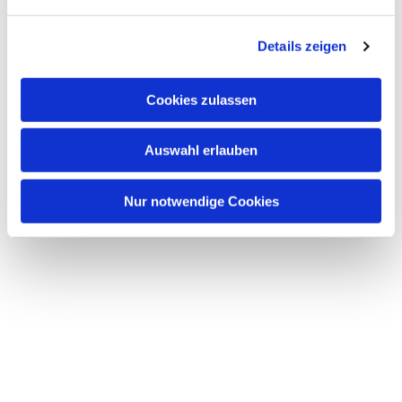
n
g
Details zeigen
s
a
u
Cookies zulassen
s
w
Auswahl erlauben
a
h
l
Nur notwendige Cookies