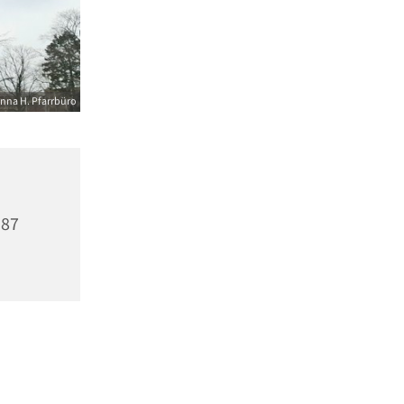
nna H. Pfarrbüro
587