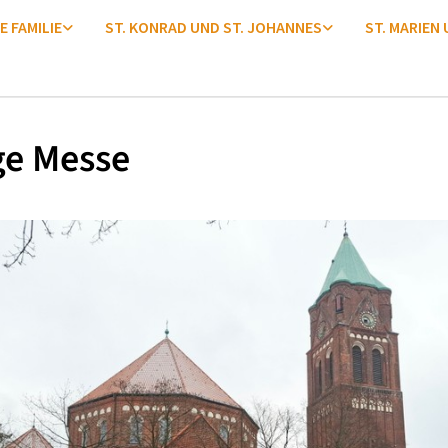
E FAMILIE
ST. KONRAD UND ST. JOHANNES
ST. MARIEN
ge Messe