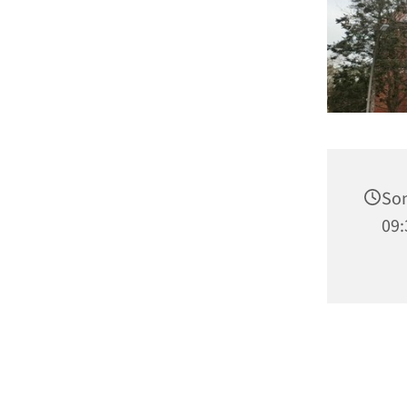
Son
09: