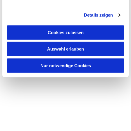
n
g
Details zeigen
s
a
u
Cookies zulassen
s
w
Auswahl erlauben
a
h
l
Nur notwendige Cookies