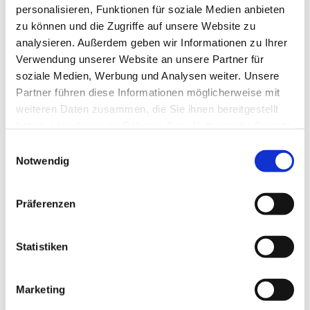
personalisieren, Funktionen für soziale Medien anbieten
zu können und die Zugriffe auf unsere Website zu
analysieren. Außerdem geben wir Informationen zu Ihrer
Verwendung unserer Website an unsere Partner für
soziale Medien, Werbung und Analysen weiter. Unsere
Partner führen diese Informationen möglicherweise mit
weiteren Daten zusammen, die Sie ihnen bereitgestellt
haben oder die sie im Rahmen Ihrer Nutzung der Dienste
gesammelt haben.
E
Notwendig
i
n
w
Präferenzen
i
l
l
Statistiken
i
g
Marketing
u
Dies könnte Sie auch interessieren