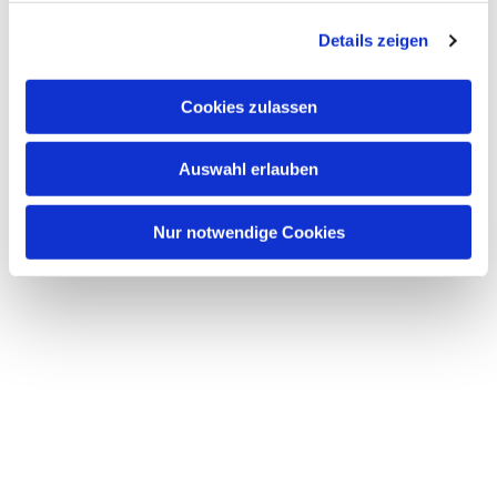
g
Details zeigen
s
a
u
Cookies zulassen
s
w
Auswahl erlauben
a
h
l
Nur notwendige Cookies