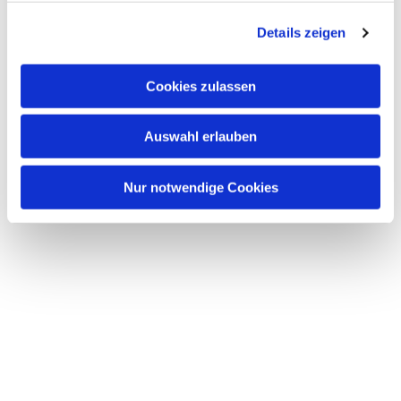
g
Details zeigen
s
a
u
Cookies zulassen
s
w
Auswahl erlauben
a
h
l
Nur notwendige Cookies