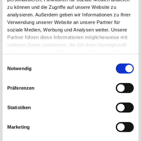
zu können und die Zugriffe auf unsere Website zu
analysieren. Außerdem geben wir Informationen zu Ihrer
Verwendung unserer Website an unsere Partner für
soziale Medien, Werbung und Analysen weiter. Unsere
Partner führen diese Informationen möglicherweise mit
weiteren Daten zusammen, die Sie ihnen bereitgestellt
haben oder die sie im Rahmen Ihrer Nutzung der Dienste
gesammelt haben.
E
Notwendig
i
n
w
Präferenzen
i
l
l
Statistiken
i
g
Marketing
Dies könnte Sie auch interessieren
u
n