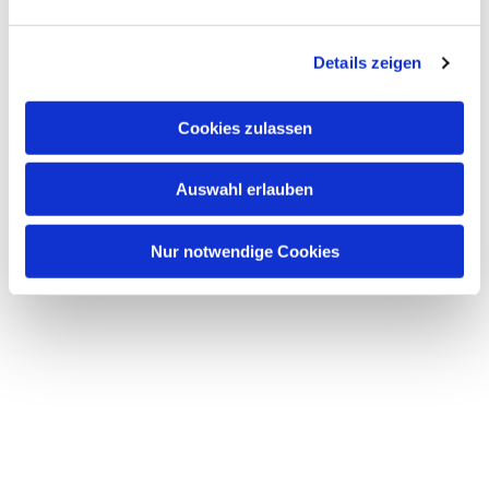
Dies könnte Sie auch interessieren
n
g
Details zeigen
s
a
u
Cookies zulassen
s
w
Auswahl erlauben
a
h
l
Nur notwendige Cookies