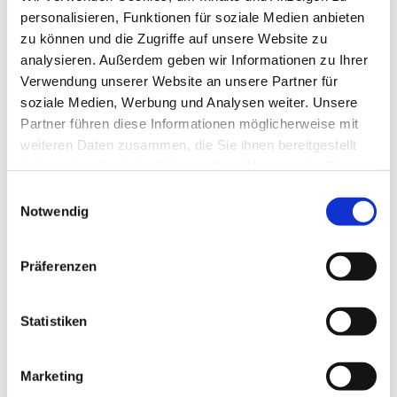
personalisieren, Funktionen für soziale Medien anbieten
zu können und die Zugriffe auf unsere Website zu
analysieren. Außerdem geben wir Informationen zu Ihrer
Verwendung unserer Website an unsere Partner für
soziale Medien, Werbung und Analysen weiter. Unsere
Partner führen diese Informationen möglicherweise mit
weiteren Daten zusammen, die Sie ihnen bereitgestellt
haben oder die sie im Rahmen Ihrer Nutzung der Dienste
gesammelt haben.
E
Notwendig
i
n
w
Präferenzen
i
l
l
Statistiken
i
g
Marketing
u