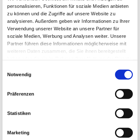
personalisieren, Funktionen für soziale Medien anbieten
zu können und die Zugriffe auf unsere Website zu
analysieren. Außerdem geben wir Informationen zu Ihrer
Verwendung unserer Website an unsere Partner für
soziale Medien, Werbung und Analysen weiter. Unsere
Partner führen diese Informationen möglicherweise mit
weiteren Daten zusammen, die Sie ihnen bereitgestellt
haben oder die sie im Rahmen Ihrer Nutzung der Dienste
gesammelt haben.
E
Notwendig
i
n
w
Präferenzen
i
l
l
Statistiken
i
g
Marketing
u