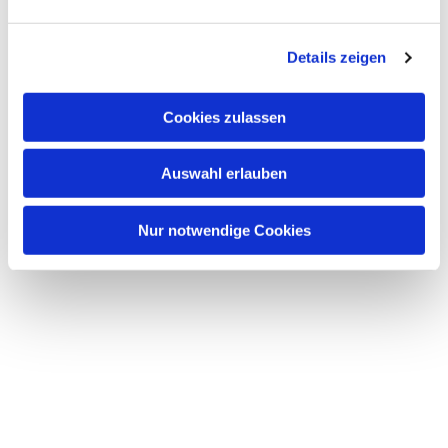
Dies könnte Sie auch interessieren
n
g
Details zeigen
s
a
u
Cookies zulassen
s
w
Auswahl erlauben
a
h
l
Nur notwendige Cookies