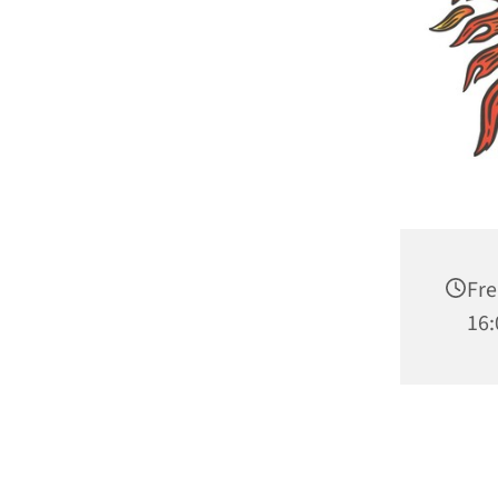
Fre
16: