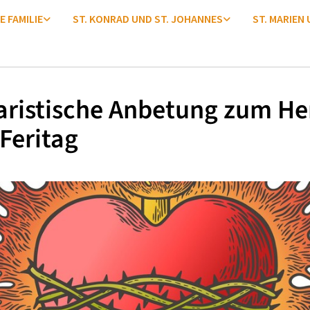
E FAMILIE
ST. KONRAD UND ST. JOHANNES
ST. MARIEN
ristische Anbetung zum He
Feritag