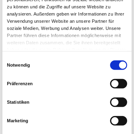
zu können und die Zugriffe auf unsere Website zu
analysieren. Außerdem geben wir Informationen zu Ihrer
Verwendung unserer Website an unsere Partner für
soziale Medien, Werbung und Analysen weiter. Unsere
Partner führen diese Informationen möglicherweise mit
weiteren Daten zusammen, die Sie ihnen bereitgestellt
haben oder die sie im Rahmen Ihrer Nutzung der Dienste
gesammelt haben.
E
Notwendig
i
n
w
Präferenzen
i
l
l
Statistiken
i
g
Marketing
Dies könnte Sie auch interessieren
u
n