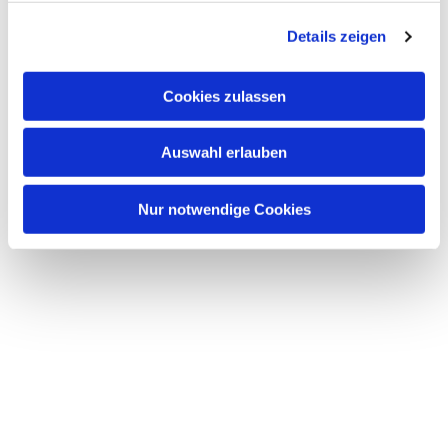
g
Details zeigen
s
a
u
Cookies zulassen
s
w
Auswahl erlauben
a
h
l
Nur notwendige Cookies