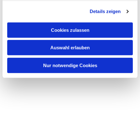
g
Details zeigen
s
a
u
Cookies zulassen
s
w
Auswahl erlauben
a
h
l
Nur notwendige Cookies