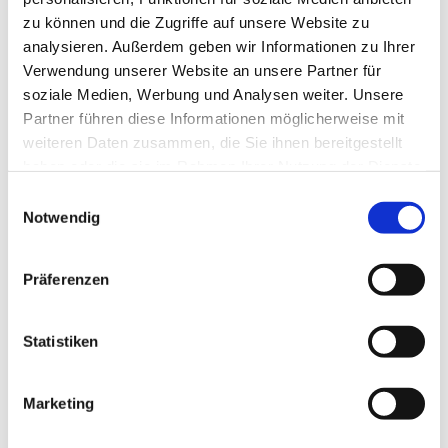
zu können und die Zugriffe auf unsere Website zu
analysieren. Außerdem geben wir Informationen zu Ihrer
Verwendung unserer Website an unsere Partner für
soziale Medien, Werbung und Analysen weiter. Unsere
Partner führen diese Informationen möglicherweise mit
weiteren Daten zusammen, die Sie ihnen bereitgestellt
haben oder die sie im Rahmen Ihrer Nutzung der Dienste
gesammelt haben.
E
Notwendig
i
n
w
Präferenzen
i
l
l
Statistiken
i
g
Marketing
Dies könnte Sie auch interessieren
u
n