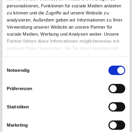
personalisieren, Funktionen für soziale Medien anbieten
zu können und die Zugriffe auf unsere Website zu
analysieren. Außerdem geben wir Informationen zu Ihrer
Verwendung unserer Website an unsere Partner für
soziale Medien, Werbung und Analysen weiter. Unsere
Partner führen diese Informationen möglicherweise mit
weiteren Daten zusammen, die Sie ihnen bereitgestellt
haben oder die sie im Rahmen Ihrer Nutzung der Dienste
gesammelt haben.
E
Notwendig
i
n
w
Präferenzen
i
l
l
Statistiken
i
g
Marketing
u