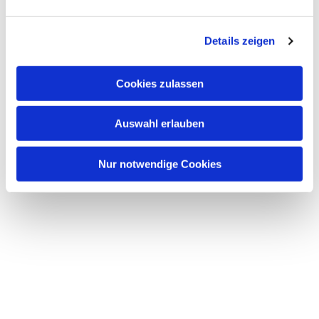
Dies könnte Sie auch interessieren
n
g
Details zeigen
s
a
u
Cookies zulassen
s
w
Auswahl erlauben
a
h
l
Nur notwendige Cookies