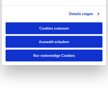
Dies könnte Sie auch interessieren
n
g
Details zeigen
s
a
u
Cookies zulassen
s
w
Auswahl erlauben
a
h
l
Nur notwendige Cookies