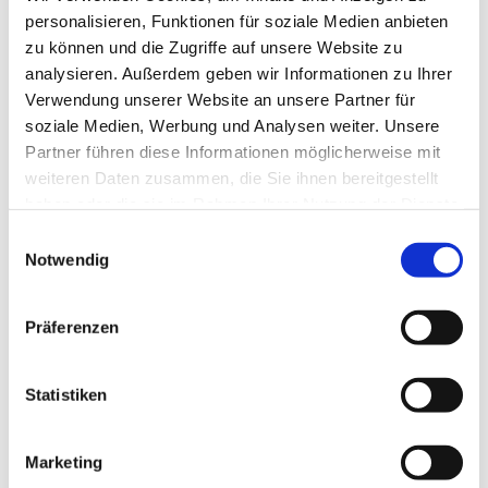
personalisieren, Funktionen für soziale Medien anbieten
zu können und die Zugriffe auf unsere Website zu
analysieren. Außerdem geben wir Informationen zu Ihrer
Verwendung unserer Website an unsere Partner für
soziale Medien, Werbung und Analysen weiter. Unsere
Partner führen diese Informationen möglicherweise mit
weiteren Daten zusammen, die Sie ihnen bereitgestellt
haben oder die sie im Rahmen Ihrer Nutzung der Dienste
gesammelt haben.
E
Notwendig
i
n
w
Präferenzen
i
l
l
Statistiken
i
g
Marketing
u