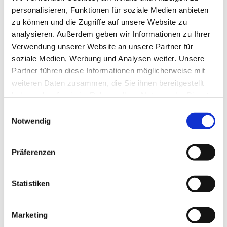
personalisieren, Funktionen für soziale Medien anbieten
zu können und die Zugriffe auf unsere Website zu
analysieren. Außerdem geben wir Informationen zu Ihrer
Verwendung unserer Website an unsere Partner für
soziale Medien, Werbung und Analysen weiter. Unsere
Partner führen diese Informationen möglicherweise mit
weiteren Daten zusammen, die Sie ihnen bereitgestellt
haben oder die sie im Rahmen Ihrer Nutzung der Dienste
gesammelt haben.
E
Notwendig
i
n
w
Präferenzen
i
l
l
Statistiken
i
g
Marketing
u