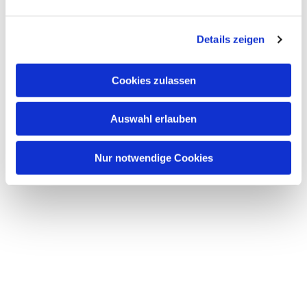
Dies könnte Sie auch interessieren
n
g
Details zeigen
s
a
u
Cookies zulassen
s
w
Auswahl erlauben
a
h
l
Nur notwendige Cookies