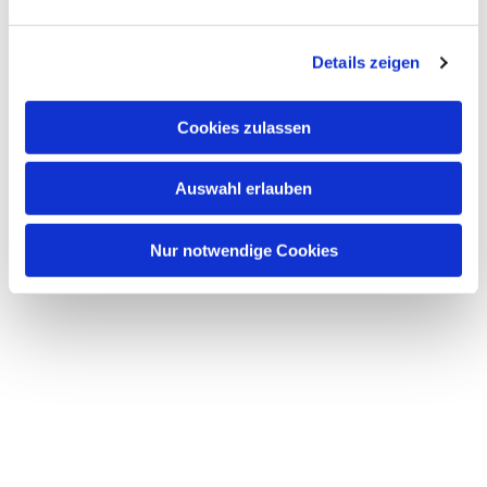
Dies könnte Sie auch interessieren
n
g
Details zeigen
s
a
u
Cookies zulassen
s
w
Auswahl erlauben
a
h
l
Nur notwendige Cookies