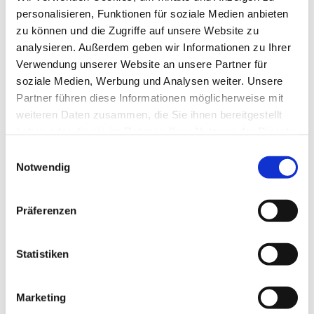
personalisieren, Funktionen für soziale Medien anbieten
zu können und die Zugriffe auf unsere Website zu
analysieren. Außerdem geben wir Informationen zu Ihrer
Verwendung unserer Website an unsere Partner für
soziale Medien, Werbung und Analysen weiter. Unsere
Partner führen diese Informationen möglicherweise mit
weiteren Daten zusammen, die Sie ihnen bereitgestellt
haben oder die sie im Rahmen Ihrer Nutzung der Dienste
gesammelt haben.
E
Notwendig
i
n
w
Präferenzen
i
l
l
Statistiken
i
g
Marketing
u