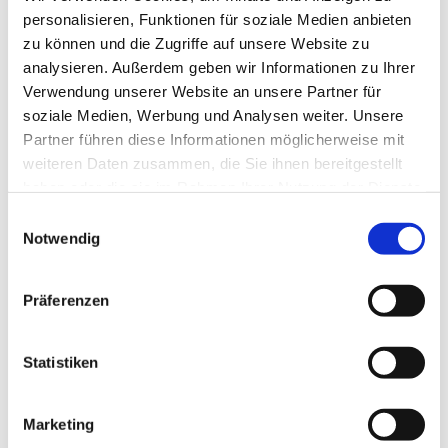
personalisieren, Funktionen für soziale Medien anbieten
zu können und die Zugriffe auf unsere Website zu
analysieren. Außerdem geben wir Informationen zu Ihrer
Verwendung unserer Website an unsere Partner für
soziale Medien, Werbung und Analysen weiter. Unsere
Partner führen diese Informationen möglicherweise mit
weiteren Daten zusammen, die Sie ihnen bereitgestellt
haben oder die sie im Rahmen Ihrer Nutzung der Dienste
gesammelt haben.
E
Notwendig
i
n
w
Präferenzen
i
l
l
Statistiken
i
g
Marketing
u