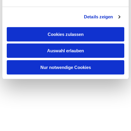
Dies könnte Sie auch interessieren
n
g
Details zeigen
s
a
u
Cookies zulassen
s
w
Auswahl erlauben
a
h
l
Nur notwendige Cookies