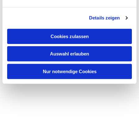
Dies könnte Sie auch interessieren
n
g
Details zeigen
s
a
u
Cookies zulassen
s
w
Auswahl erlauben
a
h
l
Nur notwendige Cookies