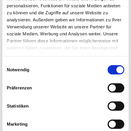
personalisieren, Funktionen für soziale Medien anbieten
zu können und die Zugriffe auf unsere Website zu
analysieren. Außerdem geben wir Informationen zu Ihrer
Verwendung unserer Website an unsere Partner für
soziale Medien, Werbung und Analysen weiter. Unsere
Partner führen diese Informationen möglicherweise mit
weiteren Daten zusammen, die Sie ihnen bereitgestellt
haben oder die sie im Rahmen Ihrer Nutzung der Dienste
gesammelt haben.
E
Notwendig
i
n
w
Präferenzen
i
l
l
Statistiken
i
g
Marketing
u