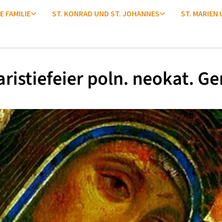
E FAMILIE
ST. KONRAD UND ST. JOHANNES
ST. MARIEN
ristiefeier poln. neokat. G