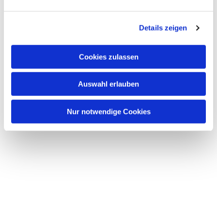
Dies könnte Sie auch interessieren
n
g
Details zeigen
s
a
u
Cookies zulassen
s
w
Auswahl erlauben
a
h
l
Nur notwendige Cookies