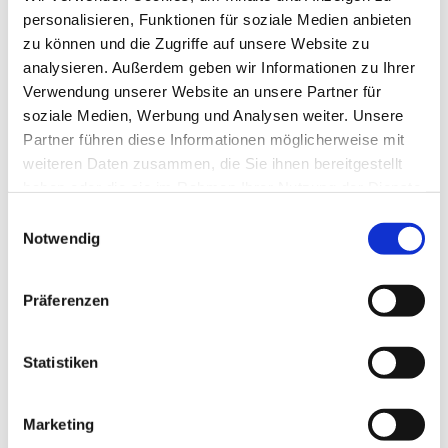
personalisieren, Funktionen für soziale Medien anbieten
zu können und die Zugriffe auf unsere Website zu
analysieren. Außerdem geben wir Informationen zu Ihrer
Verwendung unserer Website an unsere Partner für
soziale Medien, Werbung und Analysen weiter. Unsere
Partner führen diese Informationen möglicherweise mit
weiteren Daten zusammen, die Sie ihnen bereitgestellt
haben oder die sie im Rahmen Ihrer Nutzung der Dienste
gesammelt haben.
E
Notwendig
i
n
w
Präferenzen
i
l
l
Statistiken
i
g
Marketing
u