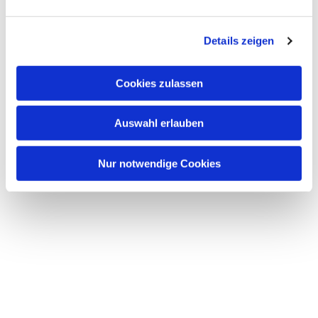
Dies könnte Sie auch interessieren
n
g
Details zeigen
s
a
u
Cookies zulassen
s
w
Auswahl erlauben
a
h
l
Nur notwendige Cookies