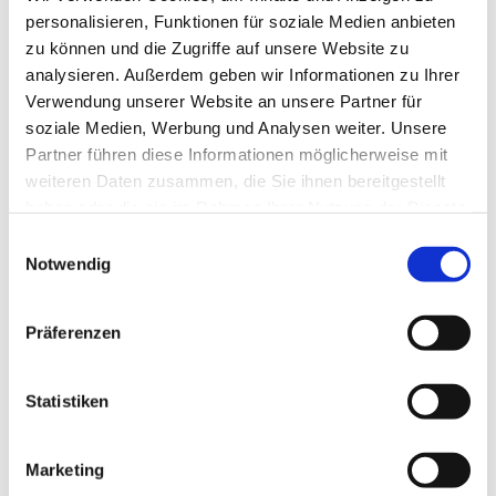
personalisieren, Funktionen für soziale Medien anbieten
zu können und die Zugriffe auf unsere Website zu
analysieren. Außerdem geben wir Informationen zu Ihrer
Verwendung unserer Website an unsere Partner für
soziale Medien, Werbung und Analysen weiter. Unsere
Partner führen diese Informationen möglicherweise mit
weiteren Daten zusammen, die Sie ihnen bereitgestellt
haben oder die sie im Rahmen Ihrer Nutzung der Dienste
gesammelt haben.
E
Notwendig
i
n
w
Präferenzen
i
l
l
Statistiken
i
g
Marketing
u