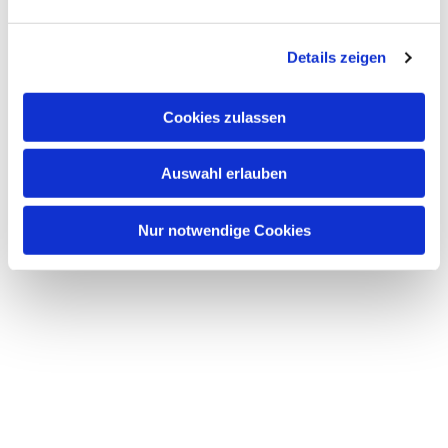
Dies könnte Sie auch interessieren
n
g
Details zeigen
s
a
u
Cookies zulassen
s
w
Auswahl erlauben
a
h
l
Nur notwendige Cookies