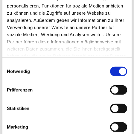
personalisieren, Funktionen für soziale Medien anbieten
zu können und die Zugriffe auf unsere Website zu
analysieren. Außerdem geben wir Informationen zu Ihrer
Verwendung unserer Website an unsere Partner für
soziale Medien, Werbung und Analysen weiter. Unsere
Partner führen diese Informationen möglicherweise mit
weiteren Daten zusammen, die Sie ihnen bereitgestellt
haben oder die sie im Rahmen Ihrer Nutzung der Dienste
gesammelt haben.
E
Notwendig
i
n
w
Präferenzen
i
l
l
Statistiken
i
g
Marketing
u