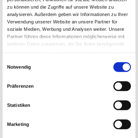
zu können und die Zugriffe auf unsere Website zu
analysieren. Außerdem geben wir Informationen zu Ihrer
Verwendung unserer Website an unsere Partner für
soziale Medien, Werbung und Analysen weiter. Unsere
Partner führen diese Informationen möglicherweise mit
weiteren Daten zusammen, die Sie ihnen bereitgestellt
haben oder die sie im Rahmen Ihrer Nutzung der Dienste
gesammelt haben.
E
Notwendig
i
n
w
Präferenzen
i
l
l
Statistiken
i
g
Marketing
Dies könnte Sie auch interessieren
u
n