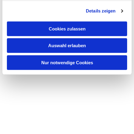
g
Details zeigen
s
a
u
Cookies zulassen
s
w
Auswahl erlauben
a
h
l
Nur notwendige Cookies