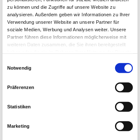
zu können und die Zugriffe auf unsere Website zu
analysieren. Außerdem geben wir Informationen zu Ihrer
Verwendung unserer Website an unsere Partner für
soziale Medien, Werbung und Analysen weiter. Unsere
Partner führen diese Informationen möglicherweise mit
weiteren Daten zusammen, die Sie ihnen bereitgestellt
haben oder die sie im Rahmen Ihrer Nutzung der Dienste
gesammelt haben.
E
Notwendig
i
n
w
Präferenzen
i
l
l
Statistiken
i
g
Marketing
Dies könnte Sie auch interessieren
u
n