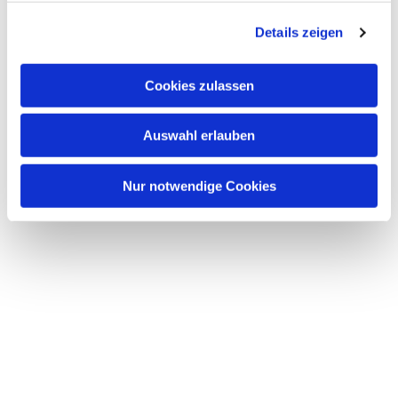
g
Details zeigen
s
a
u
Cookies zulassen
s
w
Auswahl erlauben
a
h
l
Nur notwendige Cookies