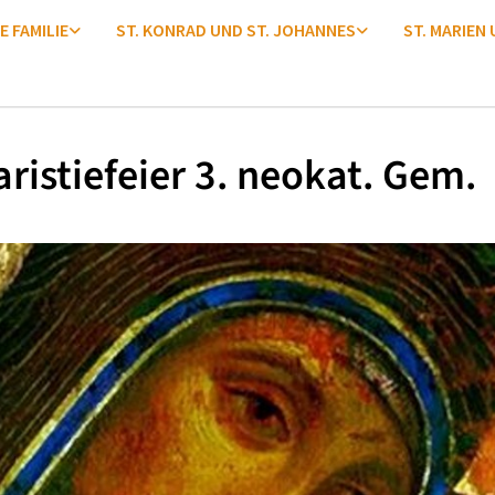
E FAMILIE
ST. KONRAD UND ST. JOHANNES
ST. MARIEN
ristiefeier 3. neokat. Gem.