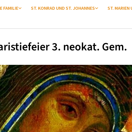
E FAMILIE
ST. KONRAD UND ST. JOHANNES
ST. MARIEN
ristiefeier 3. neokat. Gem.