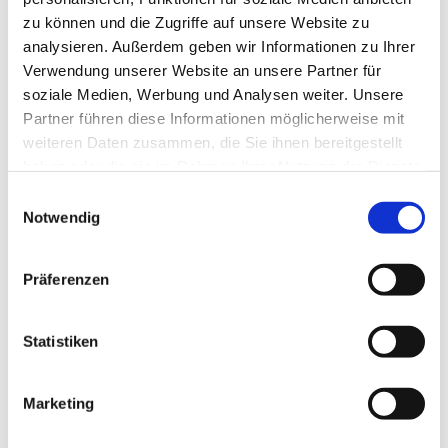
zu können und die Zugriffe auf unsere Website zu
analysieren. Außerdem geben wir Informationen zu Ihrer
Verwendung unserer Website an unsere Partner für
soziale Medien, Werbung und Analysen weiter. Unsere
Partner führen diese Informationen möglicherweise mit
weiteren Daten zusammen, die Sie ihnen bereitgestellt
haben oder die sie im Rahmen Ihrer Nutzung der Dienste
gesammelt haben.
E
Notwendig
i
n
w
Präferenzen
i
l
l
Statistiken
i
g
Marketing
Dies könnte Sie auch interessieren
u
n