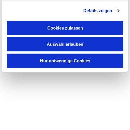
g
Details zeigen
s
a
u
Cookies zulassen
s
w
Auswahl erlauben
a
h
l
Nur notwendige Cookies