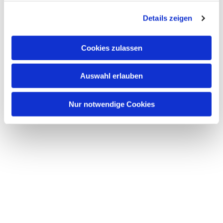
g
Details zeigen
s
a
u
Cookies zulassen
s
w
Auswahl erlauben
a
h
l
Nur notwendige Cookies