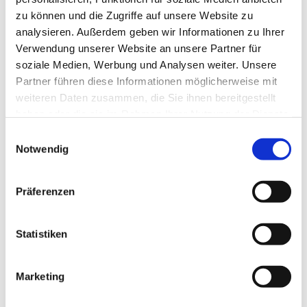
zu können und die Zugriffe auf unsere Website zu
analysieren. Außerdem geben wir Informationen zu Ihrer
Verwendung unserer Website an unsere Partner für
soziale Medien, Werbung und Analysen weiter. Unsere
Partner führen diese Informationen möglicherweise mit
weiteren Daten zusammen, die Sie ihnen bereitgestellt
haben oder die sie im Rahmen Ihrer Nutzung der Dienste
gesammelt haben.
E
Notwendig
i
n
w
Präferenzen
i
l
l
Statistiken
i
g
Marketing
Dies könnte Sie auch interessieren
u
n