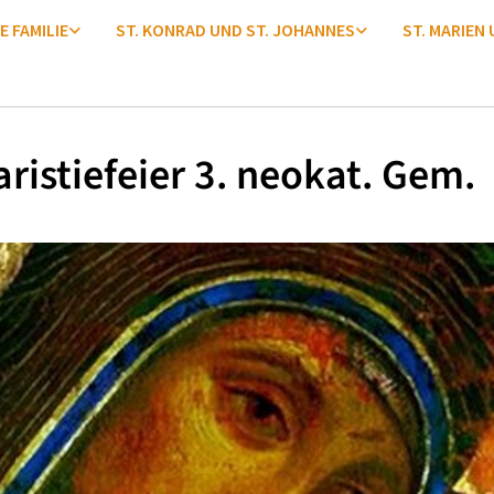
E FAMILIE
ST. KONRAD UND ST. JOHANNES
ST. MARIEN
ristiefeier 3. neokat. Gem.