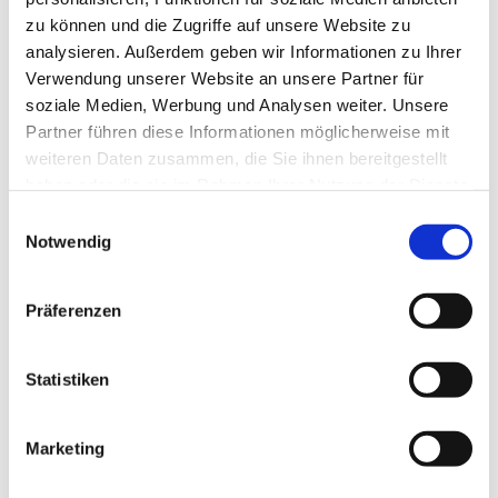
zu können und die Zugriffe auf unsere Website zu
analysieren. Außerdem geben wir Informationen zu Ihrer
Verwendung unserer Website an unsere Partner für
soziale Medien, Werbung und Analysen weiter. Unsere
Partner führen diese Informationen möglicherweise mit
weiteren Daten zusammen, die Sie ihnen bereitgestellt
haben oder die sie im Rahmen Ihrer Nutzung der Dienste
gesammelt haben.
E
Notwendig
i
n
w
Präferenzen
i
l
l
Statistiken
i
g
Marketing
Dies könnte Sie auch interessieren
u
n