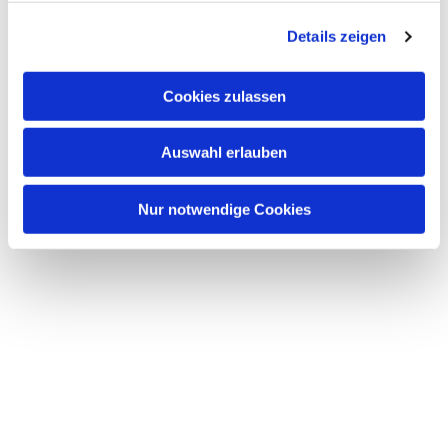
g
Details zeigen
s
a
u
Cookies zulassen
s
w
Auswahl erlauben
a
h
l
Nur notwendige Cookies