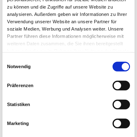
zu können und die Zugriffe auf unsere Website zu
analysieren. Außerdem geben wir Informationen zu Ihrer
Verwendung unserer Website an unsere Partner für
soziale Medien, Werbung und Analysen weiter. Unsere
Partner führen diese Informationen möglicherweise mit
weiteren Daten zusammen, die Sie ihnen bereitgestellt
haben oder die sie im Rahmen Ihrer Nutzung der Dienste
gesammelt haben.
E
Notwendig
i
n
w
Präferenzen
i
l
l
Statistiken
i
g
Marketing
Dies könnte Sie auch interessieren
u
n