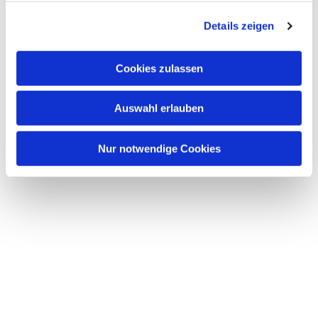
g
Details zeigen
s
a
u
Cookies zulassen
s
w
Auswahl erlauben
a
h
l
Nur notwendige Cookies